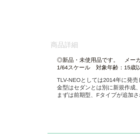
商品詳細
◎新品・未使用品です。 メーカー
1/64スケール 対象年齢：15歳
TLV-NEOとしては2014年
金型はセダンとは別に新規作成、
まずは前期型、Fタイプが追加さ