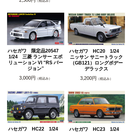
2,500円
（税込み）
ハセガワ 限定品20547
ハセガワ HC20 1/24
1/24 三菱 ランサー エボ
ニッサン サニートラック
リューション VI “RS バー
（GB121）ロングボデー
ジョン”
デラックス
3,000円
3,200円
（税込み）
（税込み）
ハセガワ HC22 1/24
ハセガワ HC23 1/24